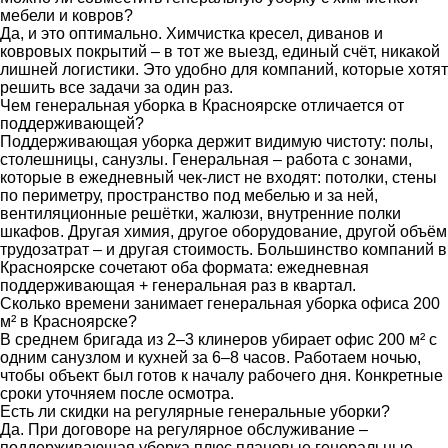
мебели и ковров?
Да, и это оптимально. Химчистка кресел, диванов и
ковровых покрытий – в тот же выезд, единый счёт, никакой
лишней логистики. Это удобно для компаний, которые хотят
решить все задачи за один раз.
Чем генеральная уборка в Красноярске отличается от
поддерживающей?
Поддерживающая уборка держит видимую чистоту: полы,
столешницы, санузлы. Генеральная – работа с зонами,
которые в ежедневный чек-лист не входят: потолки, стены
по периметру, пространство под мебелью и за ней,
вентиляционные решётки, жалюзи, внутренние полки
шкафов. Другая химия, другое оборудование, другой объём
трудозатрат – и другая стоимость. Большинство компаний в
Красноярске сочетают оба формата: ежедневная
поддерживающая + генеральная раз в квартал.
Сколько времени занимает генеральная уборка офиса 200
м² в Красноярске?
В среднем бригада из 2–3 клинеров убирает офис 200 м² с
одним санузлом и кухней за 6–8 часов. Работаем ночью,
чтобы объект был готов к началу рабочего дня. Конкретные
сроки уточняем после осмотра.
Есть ли скидки на регулярные генеральные уборки?
Да. При договоре на регулярное обслуживание –
поддерживающая уборка плюс плановые генеральные –